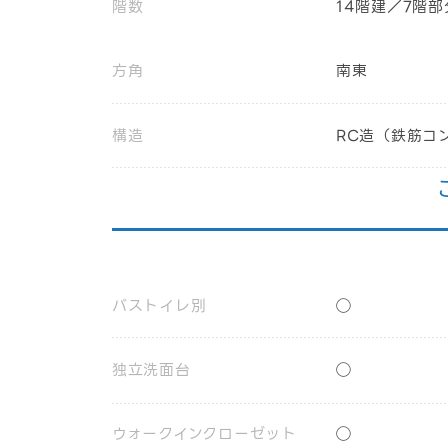
階数
14階建／7階部
方角
南東
構造
RC造（鉄筋コ
バストイレ別
◯
独立洗面台
◯
ウォークインクローゼット
◯