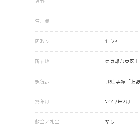
賃料
ー
管理費
ー
間取り
1LDK
所在地
東京都台東区上野
駅徒歩
JR山手線「上
築年月
2017年2月
敷金／礼金
なし