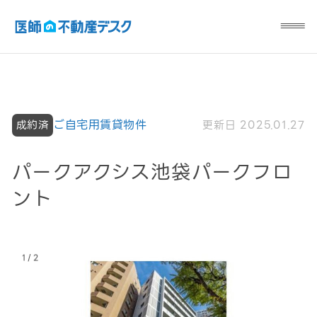
ご自宅用賃貸物件
更新日 2025.01.27
成約済
パークアクシス池袋パークフロ
ント
/
1
2