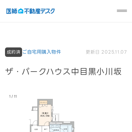
ご自宅用購入物件
更新日 2025.11.07
成約済
ザ・パークハウス中目黒小川坂
/
1
11