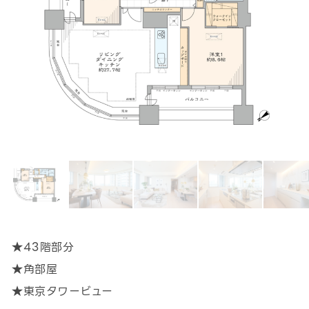
★43階部分
★角部屋
★東京タワービュー