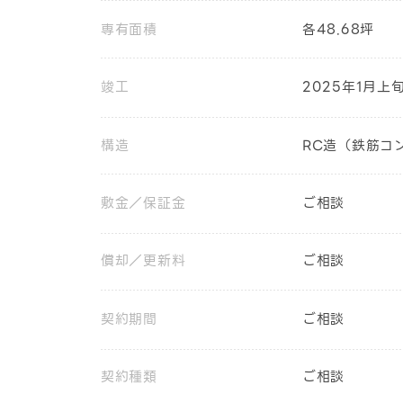
専有面積
各48.68坪
竣工
2025年1月上
構造
RC造（鉄筋コ
敷金／保証金
ご相談
償却／更新料
ご相談
契約期間
ご相談
契約種類
ご相談