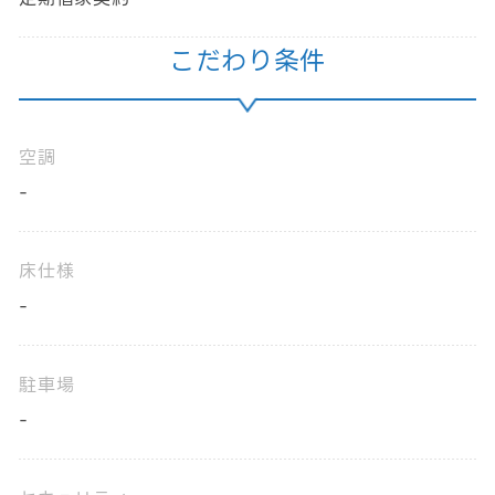
こだわり条件
空調
-
床仕様
-
駐車場
-