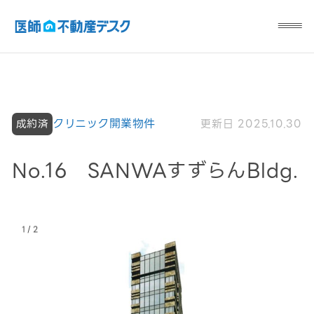
クリニック開業物件
更新日 2025.10.30
成約済
No.16 SANWAすずらんBldg.
/
1
2