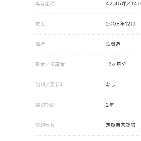
専有面積
42.45坪／140
竣工
2008年12月
構造
鉄骨造
敷金／保証金
12ヶ月分
償却／更新料
なし
契約期間
2年
契約種類
定期借家契約