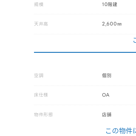
規模
10階建
天井高
2,600㎜
空調
個別
床仕様
OA
物件形態
店舗
この物件