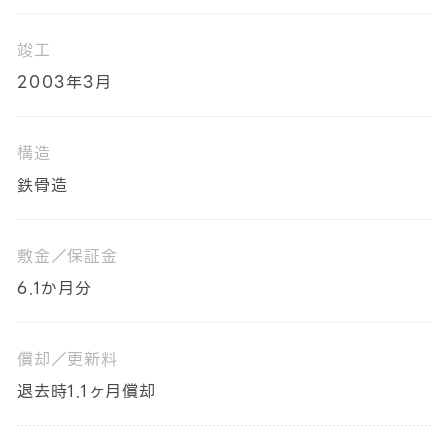
竣工
2003年3月
構造
鉄骨造
敷金／保証金
6.1か月分
償却／更新料
退去時1.1ヶ月償却