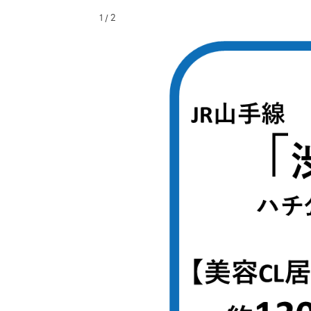
/
1
2