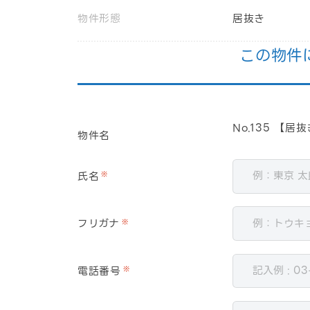
物件形態
居抜き
この物件
No.135 【
物件名
氏名
※
フリガナ
※
電話番号
※