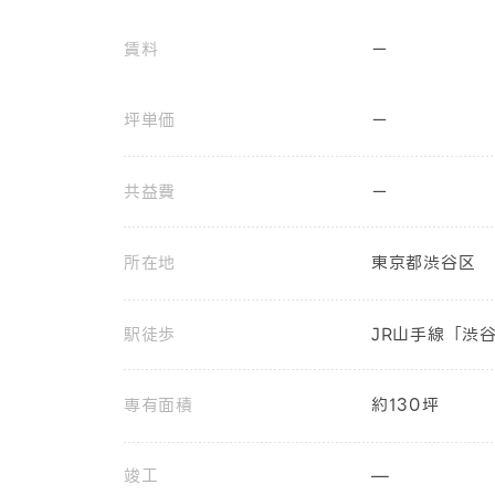
賃料
ー
坪単価
ー
共益費
ー
所在地
東京都渋谷区
駅徒歩
JR山手線「渋
専有面積
約130坪
竣工
—