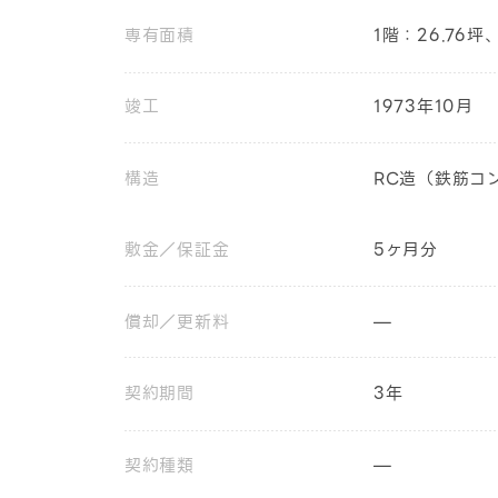
専有面積
1階：26.76坪
竣工
1973年10月
構造
RC造（鉄筋コ
敷金／保証金
5ヶ月分
償却／更新料
—
契約期間
3年
契約種類
—